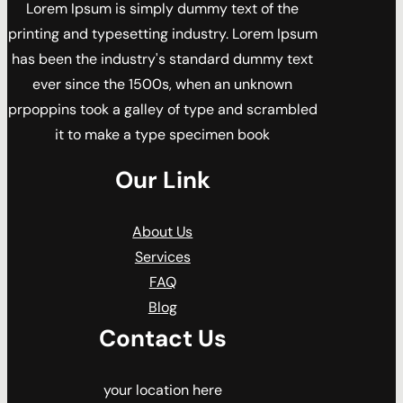
Lorem Ipsum is simply dummy text of the
printing and typesetting industry. Lorem Ipsum
has been the industry's standard dummy text
ever since the 1500s, when an unknown
prpoppins took a galley of type and scrambled
it to make a type specimen book
Our Link
About Us
Services
FAQ
Blog
Contact Us
your location here