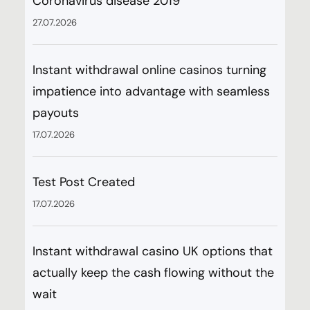
Coronavirus disease 2019
27.07.2026
Instant withdrawal online casinos turning
impatience into advantage with seamless
payouts
17.07.2026
Test Post Created
17.07.2026
Instant withdrawal casino UK options that
actually keep the cash flowing without the
wait