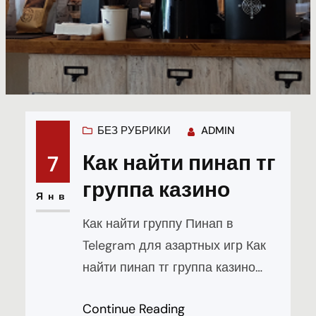
БЕЗ РУБРИКИ
ADMIN
Как найти пинап тг
7
группа казино
Янв
Как найти группу Пинап в
Telegram для азартных игр Как
найти пинап тг группа казино
Первым шагом к участию в
Continue Reading
развлекательных мероприятиях