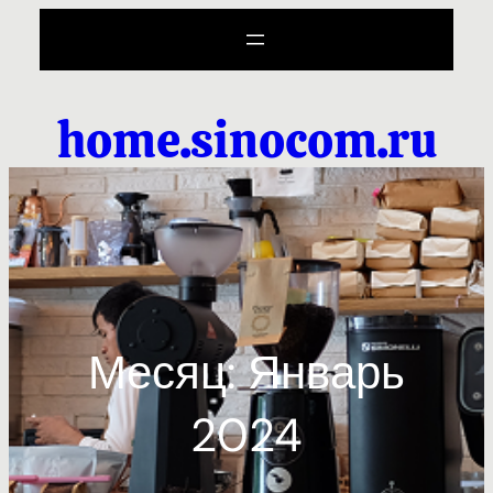
Перейти
к
содержимому
home.sinocom.ru
Месяц:
Январь
2024