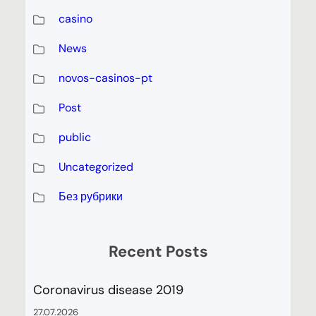
casino
News
novos-casinos-pt
Post
public
Uncategorized
Без рубрики
Recent Posts
Coronavirus disease 2019
27.07.2026