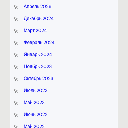
Апрель 2026
Декабрь 2024
Март 2024
Февраль 2024
Январь 2024
Ноябрь 2023
Октябрь 2023
Июль 2023
Май 2023
Июнь 2022
Май 2022