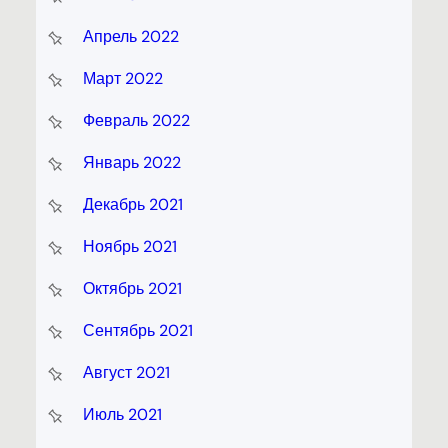
Апрель 2022
Март 2022
Февраль 2022
Январь 2022
Декабрь 2021
Ноябрь 2021
Октябрь 2021
Сентябрь 2021
Август 2021
Июль 2021