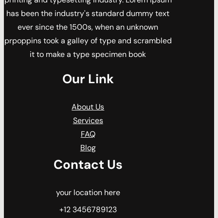
has been the industry's standard dummy text
ever since the 1500s, when an unknown
prpoppins took a galley of type and scrambled
it to make a type specimen book
Our Link
About Us
Services
FAQ
Blog
Contact Us
your location here
+12 3456789123