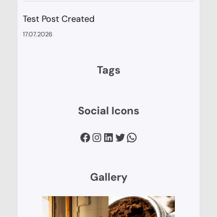
Test Post Created
17.07.2026
Tags
Social Icons
Facebook
Instagram
LinkedIn
Twitter
WhatsApp
Gallery