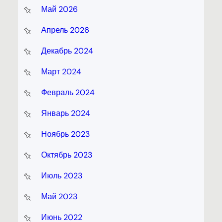
Май 2026
Апрель 2026
Декабрь 2024
Март 2024
Февраль 2024
Январь 2024
Ноябрь 2023
Октябрь 2023
Июль 2023
Май 2023
Июнь 2022