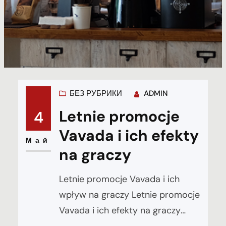
БЕЗ РУБРИКИ
ADMIN
Letnie promocje
4
Vavada i ich efekty
Май
na graczy
Letnie promocje Vavada i ich
wpływ na graczy Letnie promocje
Vavada i ich efekty na graczy