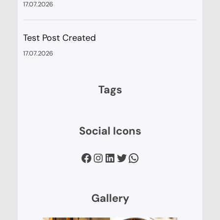
17.07.2026
Test Post Created
17.07.2026
Tags
Social Icons
Facebook
Instagram
LinkedIn
Twitter
WhatsApp
Gallery