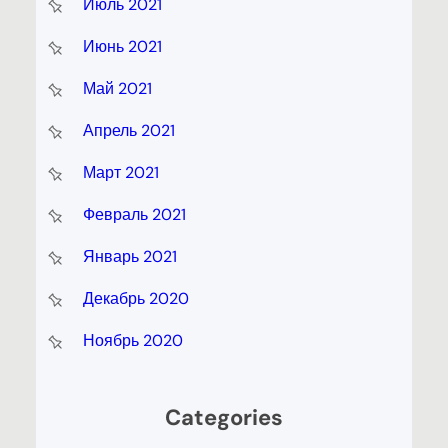
Июль 2021
Июнь 2021
Май 2021
Апрель 2021
Март 2021
Февраль 2021
Январь 2021
Декабрь 2020
Ноябрь 2020
Categories