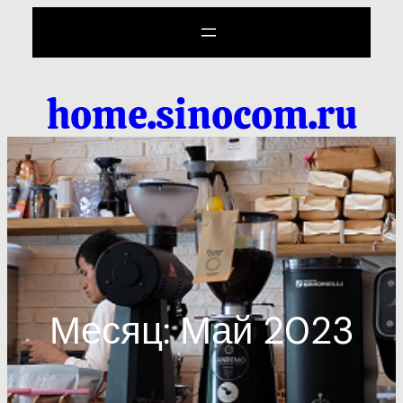
Перейти
к
содержимому
home.sinocom.ru
Месяц:
Май 2023